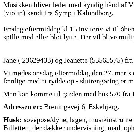
Musikken bliver ledet med kyndig hånd af Vib
(violin) kendt fra Symp i Kalundborg.
Fredag eftermiddag kl 15 inviterer vi til åb
spille med eller blot lytte. Der vil blive mu
Jane ( 23629433) og Jeanette (53565575) fra
Vi mødes onsdag eftermiddag den 27. marts o
færdige med at rydde op - slutrengøring er me
Man kan komme til gården med bus 520 fra H
Adressen er:
Breningevej 6, Eskebjerg.
Husk:
sovepose/dyne, lagen, musikinstrumen
Billetten, der dækker undervisning, mad, opho