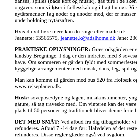
danses, spilles (både kort og musik), gås ture i de skø
opgaver, som vi løser i fællesskab og i højt humør. Vi s
nytårsmenuer.
Tag noder og unoder med, der er masser af
underholdning nytårsaften.
Hvis du vil høre mere kan du ringe eller maile til:
Jeanette: 53565575,
jeanette.k@adslhome.dk
Jane: 23
PRAKTISKE OPLYSNINGER:
Græsrodsgården er en
landsby Bregninge. I dag er den indrettet med 3 sovesa
have. Om sommeren er gården fyldt med sommerfester og 
hyggelige arrangementer med musik, dans, leg, spil og
Man kan komme til gården med bus 520 fra Holbæk og 
www.rejseplanen.dk.
Husk:
sovepose/dyne og lagen, musikinstumenter, yngl
gåture, så tag travesko med. Om vinteren kan det være 
plads til 50 personer og traditionelt bliver denne ferie h
D
ET MED SMÅT:
Ved afbud fra dig tilbageholder vi
refunderes. Afbud 7 -14 dag før: Halvdelen af det rest
refunderes. Disse regler glæder også ved sygdom.