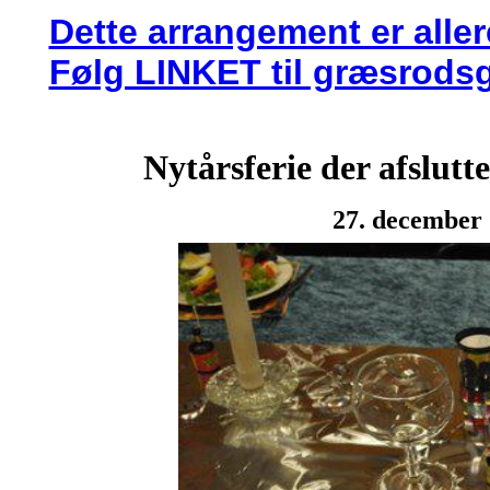
Dette arrangement er aller
Følg LINKET til græsrods
Nytårsferie der afslutt
27. december 