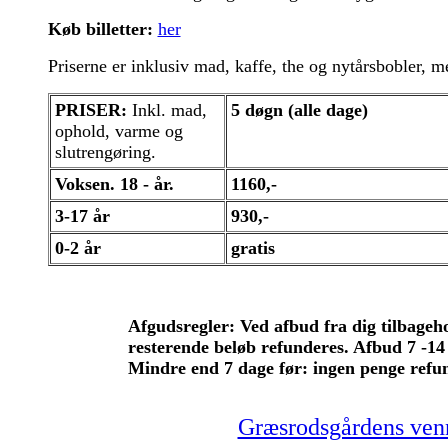
Køb billetter:
her
Priserne er inklusiv mad, kaffe, the og nytårsbobler, m
PRISER:
Inkl. mad,
5 døgn (alle dage)
ophold, varme og
slutrengøring.
Voksen. 18 - år.
1160,-
3-17 år
930,-
0-2 år
gratis
Afgudsregler: Ved afbud fra dig tilbageho
resterende beløb refunderes. Afbud 7 -14 
Mindre end 7 dage før: ingen penge refun
Græsrodsgårdens ven