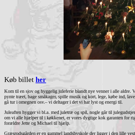
Køb billet
her
Kom til en sjov og hyggelig juleferie blandt nye venner i alle aldre. V
pynte træet, bage småkager, spille musik og kort, lege, købe ind, la
gå tur i omegnen osv.– vi deltager i det vi har lyst og energi til.
Juleaften hygger vi bl.a. med juletræ og spil, nogle går til julegudst
om vi alle hjælper til i køkkenet, er vores dygtige kok garanten for r
forældre Jette og Michael til hjælp.
Græsrodsgården er en gammel landsbyskole der ligger i den lille vest