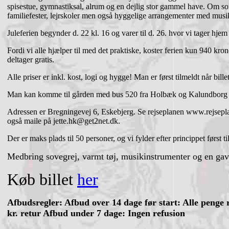
spisestue, gymnastiksal, alrum og en dejlig stor gammel have. Om so
familiefester, lejrskoler men også hyggelige arrangementer med musik
Juleferien begynder d. 22 kl. 16 og varer til d. 26. hvor vi tager hjem
Fordi vi alle hjælper til med det praktiske, koster ferien kun 940 kr
deltager gratis.
Alle priser er inkl. kost, logi og hygge! Man er først tilmeldt når bille
Man kan komme til gården med bus 520 fra Holbæk og Kalundborg o
Adressen er Bregningevej 6, Eskebjerg. Se rejseplanen www.rejsepla
også maile på jette.hk@get2net.dk.
Der er maks plads til 50 personer, og vi fylder efter princippet først ti
Medbring sovegrej, varmt tøj, musikinstrumenter og en gave ti
Køb billet
her
Afbudsregler: Afbud over 14 dage før start: Alle penge 
kr. retur Afbud under 7 dage: Ingen refusion