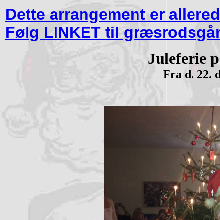
Dette arrangement er allered
Følg LINKET til græsrodsgå
Juleferie 
Fra d. 22. d