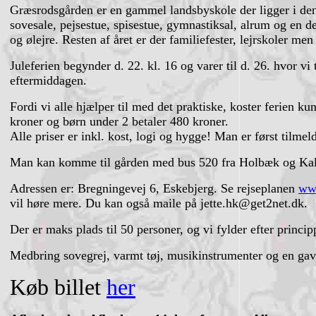
Græsrodsgården er en gammel landsbyskole der ligger i den 
sovesale, pejsestue, spisestue, gymnastiksal, alrum og en
og ølejre. Resten af året er der familiefester, lejrskoler 
Juleferien begynder d. 22. kl. 16 og varer til d. 26. hvor vi
eftermiddagen.
Fordi vi alle hjælper til med det praktiske, koster ferien k
kroner og børn under 2 betaler 480 kroner.
Alle priser er inkl. kost, logi og hygge! Man er først tilmeld
Man kan komme til gården med bus 520 fra Holbæk og Kalu
Adressen er: Bregningevej 6, Eskebjerg. Se rejseplanen
www
vil høre mere. Du kan også maile på jette.hk@get2net.dk.
Der er maks plads til 50 personer, og vi fylder efter principp
Medbring sovegrej, varmt tøj, musikinstrumenter og en gave ti
Køb billet
her