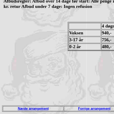
Afbudsregler: Afbud over 14 dage før start: Alle penge 
kr. retur Afbud under 7 dage: Ingen refusion
4 døg
Voksen
940,-
3-17 år
756,-
0-2 år
480,-
Næste arrangement
Forrige arrangement