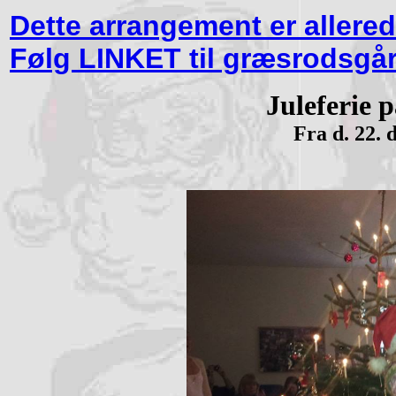
Dette arrangement er allered
Følg LINKET til græsrodsgå
Juleferie 
Fra d. 22. d